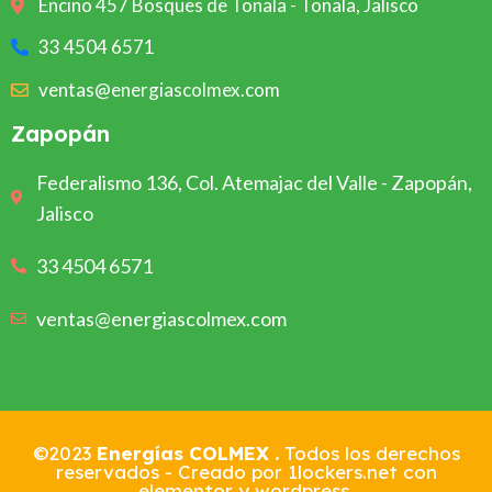
Encino 457 Bosques de Tonala - Tonala, Jalisco
33 4504 6571
ventas@energiascolmex.com
Zapopán
Federalismo 136, Col. Atemajac del Valle - Zapopán,
Jalisco
33 4504 6571
ventas@energiascolmex.com
©2023
Energías COLMEX .
Todos los derechos
reservados -
Creado por 1lockers.net con
elementor y wordpress.