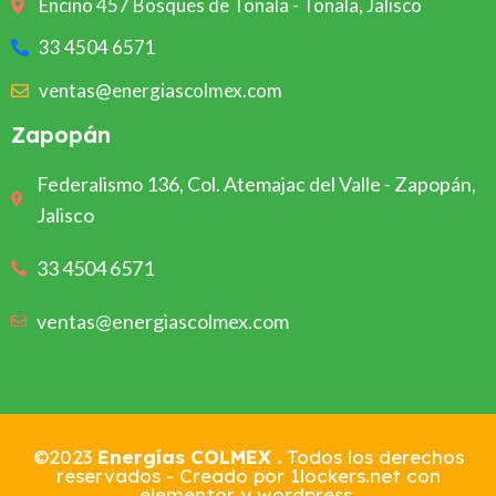
Encino 457 Bosques de Tonala - Tonala, Jalisco
33 4504 6571
ventas@energiascolmex.com
Zapopán
Federalismo 136, Col. Atemajac del Valle - Zapopán,
Jalisco
33 4504 6571
ventas@energiascolmex.com
©2023
Energías COLMEX .
Todos los derechos
reservados -
Creado por 1lockers.net con
elementor y wordpress.